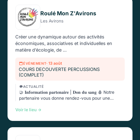
Roulé Mon Z'Avirons
Les Avirons
Créer une dynamique autour des activités
économiques, associatives et individuelles en
matière d’écologie, de …
· 13 août
ÉVÉNEMENT
COURS DECOUVERTE PERCUSSIONS
(COMPLET)
ACTUALITÉ
🤝 𝐈𝐧𝐟𝐨𝐫𝐦𝐚𝐭𝐢𝐨𝐧 𝐩𝐚𝐫𝐭𝐞𝐧𝐚𝐢𝐫𝐞 | 𝐃𝐨𝐧 𝐝𝐮 𝐬𝐚𝐧𝐠 🩸 Notre
partenaire vous donne rendez-vous pour une
nouvelle …
Voir le lieu →