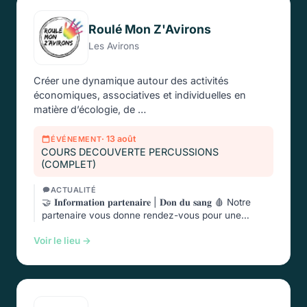
Roulé Mon Z'Avirons
Les Avirons
Créer une dynamique autour des activités
économiques, associatives et individuelles en
matière d’écologie, de …
· 13 août
ÉVÉNEMENT
COURS DECOUVERTE PERCUSSIONS
(COMPLET)
ACTUALITÉ
🤝 𝐈𝐧𝐟𝐨𝐫𝐦𝐚𝐭𝐢𝐨𝐧 𝐩𝐚𝐫𝐭𝐞𝐧𝐚𝐢𝐫𝐞 | 𝐃𝐨𝐧 𝐝𝐮 𝐬𝐚𝐧𝐠 🩸 Notre
partenaire vous donne rendez-vous pour une
nouvelle …
Voir le lieu →