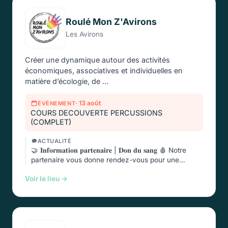
Roulé Mon Z'Avirons
Les Avirons
Créer une dynamique autour des activités
économiques, associatives et individuelles en
matière d’écologie, de …
· 13 août
ÉVÉNEMENT
COURS DECOUVERTE PERCUSSIONS
(COMPLET)
ACTUALITÉ
🤝 𝐈𝐧𝐟𝐨𝐫𝐦𝐚𝐭𝐢𝐨𝐧 𝐩𝐚𝐫𝐭𝐞𝐧𝐚𝐢𝐫𝐞 | 𝐃𝐨𝐧 𝐝𝐮 𝐬𝐚𝐧𝐠 🩸 Notre
partenaire vous donne rendez-vous pour une
nouvelle …
Voir le lieu →